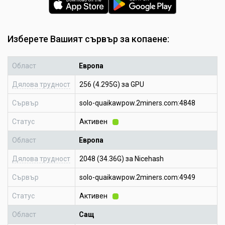
Изберете Вашият сървър за копаене:
Област
Европа
Дялова трудност
256 (4.295G) за GPU
Сървър
solo-quaikawpow.2miners.com:4848
Статус
Активен
Област
Европа
Дялова трудност
2048 (34.36G) за Nicehash
Сървър
solo-quaikawpow.2miners.com:4949
Статус
Активен
Област
Сащ