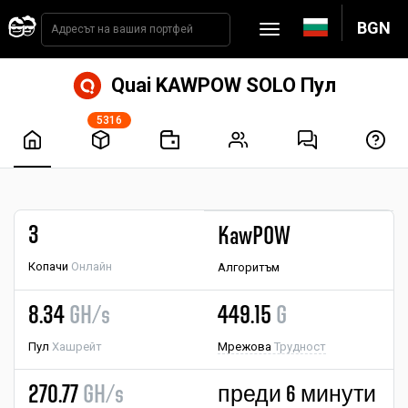
BGN
Quai KAWPOW SOLO Пул
5316
3
KawPOW
Копачи
Онлайн
Алгоритъм
8.34
GH/s
449.15
G
Пул
Хашрейт
Мрежова
Трудност
270.77
GH/s
преди 6 минути