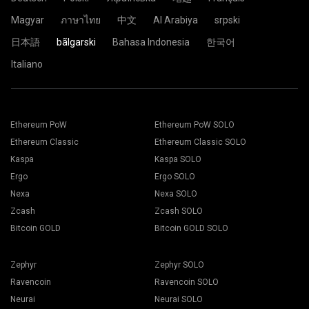
Magyar
ภาษาไทย
中文
Al Arabiya
srpski
日本語
bãlgarski
Bahasa Indonesia
한국어
Italiano
Ethereum PoW
Ethereum PoW SOLO
Ethereum Classic
Ethereum Classic SOLO
Kaspa
Kaspa SOLO
Ergo
Ergo SOLO
Nexa
Nexa SOLO
Zcash
Zcash SOLO
Bitcoin GOLD
Bitcoin GOLD SOLO
Zephyr
Zephyr SOLO
Ravencoin
Ravencoin SOLO
Neurai
Neurai SOLO