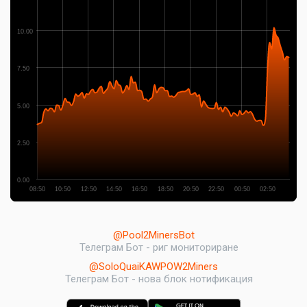
10.00
7.50
5.00
2.50
0.00
08:50
10:50
12:50
14:50
16:50
18:50
20:50
22:50
00:50
02:50
@Pool2MinersBot
Телеграм Бот - риг мониториране
@SoloQuaiKAWPOW2Miners
Телеграм Бот - нова блок нотификация