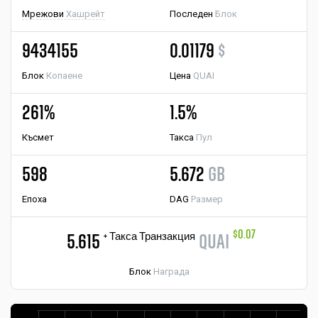
Мрежови
Хашрейт
Последен
Блок
9434155
0.01179
$
Блок
Копаене
Цена
QUAI
261%
1.5%
Късмет
Такса
Пул
598
5.672
GB
Епоха
DAG
Размер
$0.07
+ Такса Транзакция
5.615
QUAI
Блок
Награда