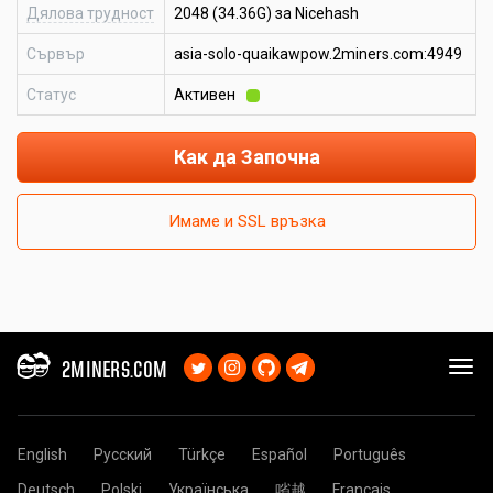
Дялова трудност
2048 (34.36G) за Nicehash
Сървър
asia-solo-quaikawpow.2miners.com:4949
Статус
Активен
Как да Започна
Имаме и SSL връзка
2MINERS.COM
English
Русский
Türkçe
Español
Português
Deutsch
Polski
Українська
㗂越
Français