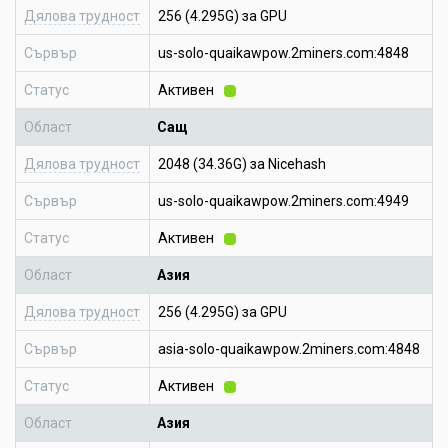
Дялова трудност
256 (4.295G) за GPU
Сървър
us-solo-quaikawpow.2miners.com:4848
Статус
Активен
Област
Сащ
Дялова трудност
2048 (34.36G) за Nicehash
Сървър
us-solo-quaikawpow.2miners.com:4949
Статус
Активен
Област
Азия
Дялова трудност
256 (4.295G) за GPU
Сървър
asia-solo-quaikawpow.2miners.com:4848
Статус
Активен
Област
Азия