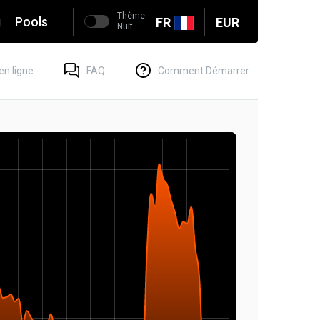
Thème
g
Pools
FR
EUR
Nuit
en ligne
FAQ
Comment Démarrer