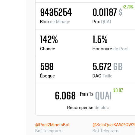
+2.70%
9435254
0.01187
$
Bloc
de Minage
Prix
QUAI
142%
1.5%
Chance
Honoraire
de Pool
598
5.672
GB
Époque
DAG
Taille
$0.07
6.068
QUAI
+ Frais Tx
Récompense
de bloc
@Pool2MinersBot
@SoloQuaiKAWPOW2M
Bot Telegram -
Bot Telegram -