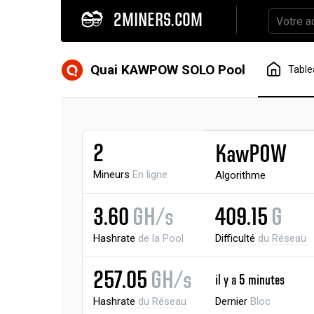
2MINERS.COM
Quai KAWPOW SOLO Pool
Table
2
KawPOW
Mineurs
En ligne
Algorithme
3.60
GH/s
409.15
G
Hashrate
de la Pool
Difficulté
du Réseau
257.05
GH/s
il y a 5 minutes
Hashrate
du Réseau
Dernier
Bloc