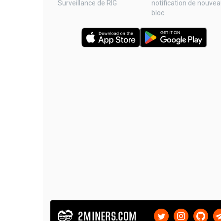
Surveillance de RIG
notification de nouve
bloc
2MINERS.COM