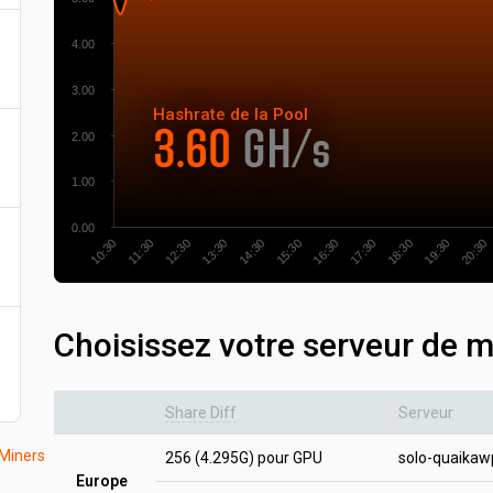
4.00
3.00
Hashrate
de la Pool
3.60
GH/s
2.00
1.00
0.00
18:30
11:30
20:30
13:30
15:30
17:30
10:30
19:30
12:30
14:30
16:30
Choisissez votre serveur de m
Share Diff
Serveur
iners
256 (4.295G) pour GPU
solo-quaika
Europe