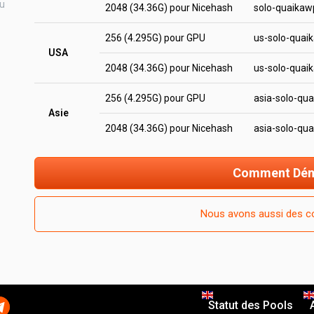
au
2048 (34.36G) pour Nicehash
solo-quaika
256 (4.295G) pour GPU
us-solo-qua
USA
2048 (34.36G) pour Nicehash
us-solo-qua
256 (4.295G) pour GPU
asia-solo-qu
Asie
2048 (34.36G) pour Nicehash
asia-solo-qu
Comment Dém
Nous avons aussi des c
Statut des Pools