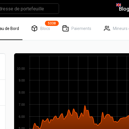
Blo
5338
au de Bord
Blocs
Paiements
Mineurs 
10.00
9.00
8.00
7.00
6.00
5.00