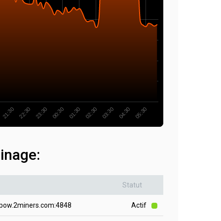
01:30
03:30
05:30
22:30
00:30
02:30
04:30
21:30
23:30
inage:
Statut
wpow.2miners.com:4848
Actif