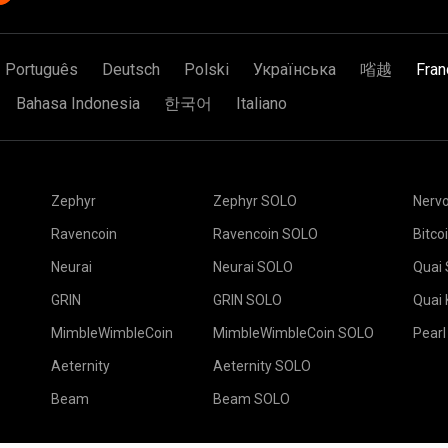
Português
Deutsch
Polski
Українська
㗂越
Fran
Bahasa Indonesia
한국어
Italiano
Zephyr
Zephyr SOLO
Nerv
Ravencoin
Ravencoin SOLO
Bitco
Neurai
Neurai SOLO
Quai
GRIN
GRIN SOLO
Quai
MimbleWimbleCoin
MimbleWimbleCoin SOLO
Pearl
Aeternity
Aeternity SOLO
Beam
Beam SOLO