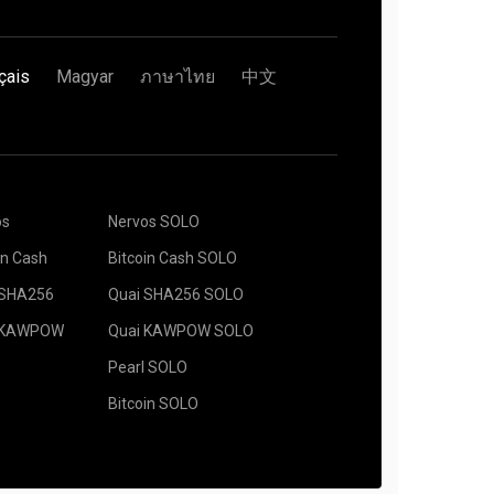
çais
Magyar
ภาษาไทย
中文
os
Nervos SOLO
in Cash
Bitcoin Cash SOLO
 SHA256
Quai SHA256 SOLO
 KAWPOW
Quai KAWPOW SOLO
Pearl SOLO
Bitcoin SOLO