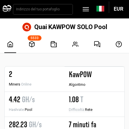
EUR
Quai KAWPOW SOLO Pool
5533
2
KawPOW
Miners
Online
Algoritmo
4.42
GH/s
1.08
T
Hashrate
Pool
Difficoltà
Rete
282.23
GH/s
7 minuti fa