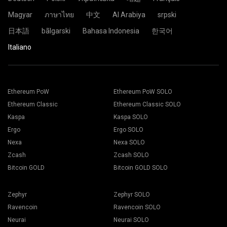
Magyar
ภาษาไทย
中文
Al Arabiya
srpski
日本語
bãlgarski
Bahasa Indonesia
한국어
Italiano
Ethereum PoW
Ethereum PoW SOLO
Ethereum Classic
Ethereum Classic SOLO
Kaspa
Kaspa SOLO
Ergo
Ergo SOLO
Nexa
Nexa SOLO
Zcash
Zcash SOLO
Bitcoin GOLD
Bitcoin GOLD SOLO
Zephyr
Zephyr SOLO
Ravencoin
Ravencoin SOLO
Neurai
Neurai SOLO