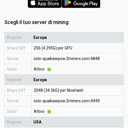
Scegli il tuo server di mining:
Regione
Europa
Share Diff
256 (4.295G) per GPU
Server
solo-quaikawpow.2miners.com:4848
Stato
Attivo
Regione
Europa
Share Diff
2048 (34.36G) per Nicehash
Server
solo-quaikawpow.2miners.com:4949
Stato
Attivo
Regione
USA