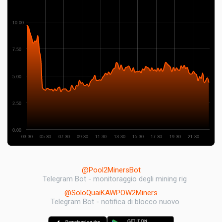
10.00
7.50
5.00
2.50
0.00
03:30
05:30
07:30
09:30
11:30
13:30
15:30
17:30
19:30
21:30
@Pool2MinersBot
Telegram Bot - monitoraggio degli mining rig
@SoloQuaiKAWPOW2Miners
Telegram Bot - notifica di blocco nuovo