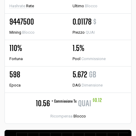
Hashrate
Rete
Ultimo
Blocco
9447500
0.01178
$
Mining
Blocco
Prezzo
QUAI
110%
1.5%
Fortuna
Pool
Commissione
598
5.672
GB
Epoca
DAG
Dimensione
$0.12
+ Commissione Tx
10.56
QUAI
Ricompensa
Blocco