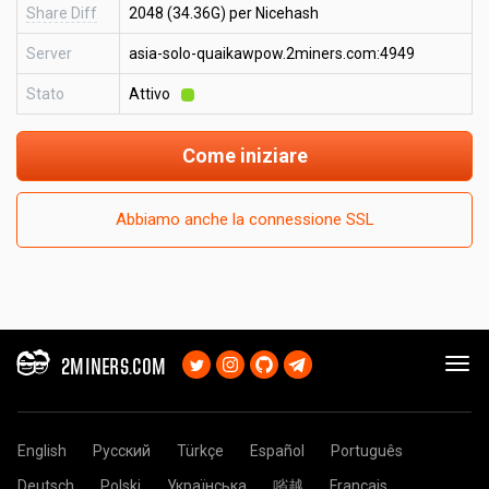
Share Diff
2048 (34.36G) per Nicehash
Server
asia-solo-quaikawpow.2miners.com:4949
Stato
Attivo
Come iniziare
Abbiamo anche la connessione SSL
2MINERS.COM
English
Русский
Türkçe
Español
Português
Deutsch
Polski
Українська
㗂越
Français