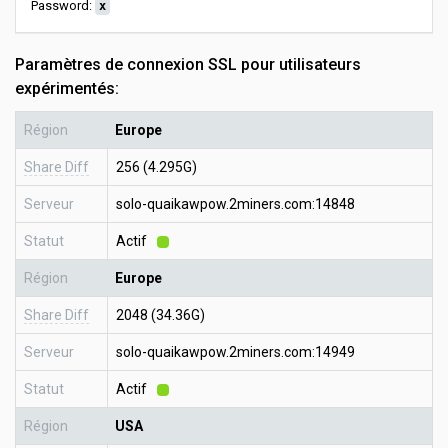
Password:
x
Paramètres de connexion SSL pour utilisateurs
expérimentés:
Région
Europe
Share Diff
256 (4.295G)
Serveur
solo-quaikawpow.2miners.com:14848
Statut
Actif
Région
Europe
Share Diff
2048 (34.36G)
Serveur
solo-quaikawpow.2miners.com:14949
Statut
Actif
Région
USA