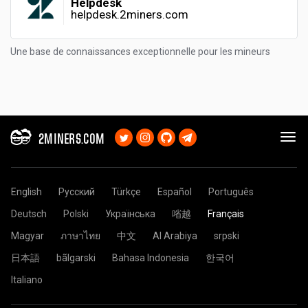
Helpdesk
helpdesk.2miners.com
Une base de connaissances exceptionnelle pour les mineurs
2MINERS.COM
English
Русский
Türkçe
Español
Português
Deutsch
Polski
Українська
㗂越
Français
Magyar
ภาษาไทย
中文
Al Arabiya
srpski
日本語
bãlgarski
Bahasa Indonesia
한국어
Italiano