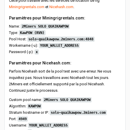
Cette pool travaille avec les services de location de rig
Miningrigrentals.com
et
Nicehash.com
.
Paramètres pour Miningrigrentals.com:
Name:
2Miners SOLO QUAIKAWPOW
Type:
KawPOW (RVN)
Pool Host:
solo-quaikawpow.2miners.com:4848
Workername (-u):
YOUR_WALLET_ADDRESS
Password (-p):
x
Paramètres pour Nicehash.com:
Parfois Nicehash sort de la pool test avec une erreur. Ne vous
inquiétez pas. Nous travaillons avec Nicehash tout les jours.
2Miners est officiellement supporté par la pool Nicehash.
Continuez juste le processus.
Custom pool name:
2Miners SOLO QUAIKAWPOW
Algorithm:
KAWPOW
Stratum hostname or IP:
solo-quaikawpow.2miners.com
Port:
4949
Username:
YOUR_WALLET_ADDRESS