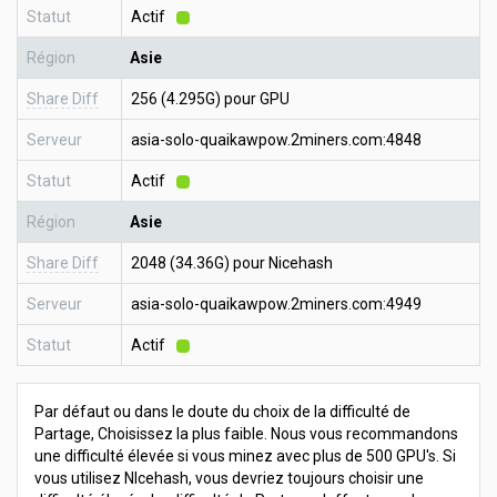
Statut
Actif
Région
Asie
Share Diff
256 (4.295G) pour GPU
Serveur
asia-solo-quaikawpow.2miners.com:4848
Statut
Actif
Région
Asie
Share Diff
2048 (34.36G) pour Nicehash
Serveur
asia-solo-quaikawpow.2miners.com:4949
Statut
Actif
Par défaut ou dans le doute du choix de la difficulté de
Partage, Choisissez la plus faible. Nous vous recommandons
une difficulté élevée si vous minez avec plus de 500 GPU's. Si
vous utilisez NIcehash, vous devriez toujours choisir une