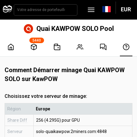
EUR
Quai KAWPOW SOLO Pool
5440
Comment Démarrer minage Quai KAWPOW
SOLO sur KawPOW
Choisissez votre serveur de minage:
Région
Europe
Share Diff
256 (4.295G) pour GPU
Serveur
solo-quaikawpow.2miners.com:4848