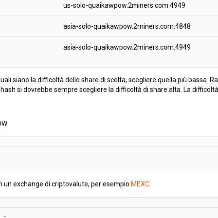
us-solo-quaikawpow.2miners.com:4949
asia-solo-quaikawpow.2miners.com:4848
asia-solo-quaikawpow.2miners.com:4949
li siano la difficoltà dello share di scelta, scegliere quella più bassa. R
sh si dovrebbe sempre scegliere la difficoltà di share alta. La difficolt
POW
in un exchange di criptovalute, per esempio
MEXC
.