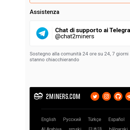
Assistenza
Chat di supporto ai Telegr
@chat2miners
Sostegno alla comunità 24 ore su 24, 7 giorni 
stanno chiacchierando
2MINERS.COM
English
Русский
Türkçe
Español
Al Arabiya
srpski
日本語
bãlgarski