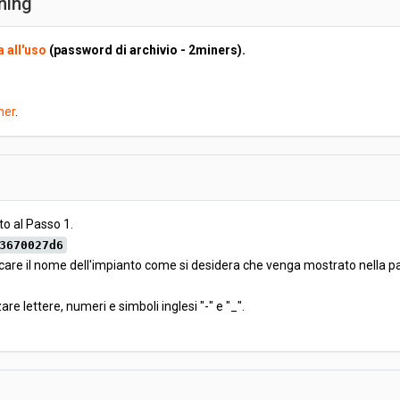
ining
 all'uso
(password di archivio - 2miners).
ner
.
o al Passo 1.
3670027d6
ificare il nome dell'impianto come si desidera che venga mostrato nella 
zzare lettere, numeri e simboli inglesi "-" e "_".