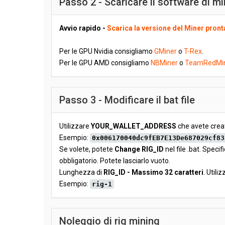
Passo 2 - Scaricare il software di m
Avvio rapido -
Scarica la versione del Miner pronta
Per le GPU Nvidia consigliamo
GMiner
o
T-Rex
.
Per le GPU AMD consigliamo
NBMiner
o
TeamRedMi
Passo 3 - Modificare il bat file
Utilizzare
YOUR_WALLET_ADDRESS
che avete creat
Esempio:
0x006170040dc9fEB7E13De687029cf83
Se volete, potete
Change RIG_ID
nel file .bat. Spec
obbligatorio. Potete lasciarlo vuoto.
Lunghezza di
RIG_ID - Massimo 32 caratteri
. Utili
Esempio:
rig-1
Noleggio di rig mining