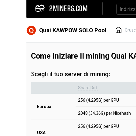
2MINERS.COM
Quai KAWPOW SOLO Pool
Crusc
Come iniziare il mining Qua
Scegli il tuo server di mining:
Share Diff
256 (4.295G) per GPU
Europa
2048 (34.36G) per Nicehash
256 (4.295G) per GPU
USA