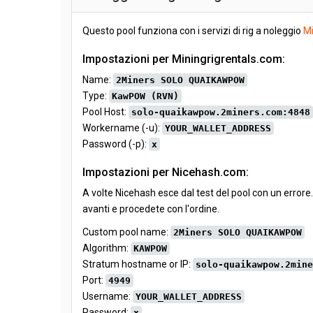
Questo pool funziona con i servizi di rig a noleggio
Mi
Impostazioni per Miningrigrentals.com:
Name:
2Miners SOLO QUAIKAWPOW
Type:
KawPOW (RVN)
Pool Host:
solo-quaikawpow.2miners.com:4848
Workername (-u):
YOUR_WALLET_ADDRESS
Password (-p):
x
Impostazioni per Nicehash.com:
A volte Nicehash esce dal test del pool con un errore
avanti e procedete con l'ordine.
Custom pool name:
2Miners SOLO QUAIKAWPOW
Algorithm:
KAWPOW
Stratum hostname or IP:
solo-quaikawpow.2mine
Port:
4949
Username:
YOUR_WALLET_ADDRESS
Password:
x