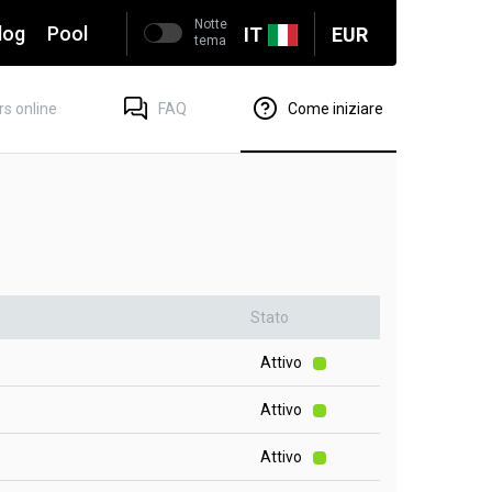
Notte
log
Pool
IT
EUR
tema
rs online
FAQ
Come iniziare
Stato
Attivo
Attivo
Attivo