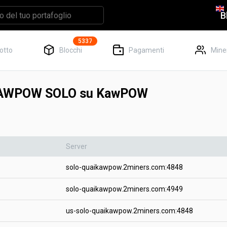
B
5337
otto
Blocchi
Pagamenti
Mine
i KAWPOW SOLO su KawPOW
Server
solo-quaikawpow.2miners.com:4848
solo-quaikawpow.2miners.com:4949
us-solo-quaikawpow.2miners.com:4848