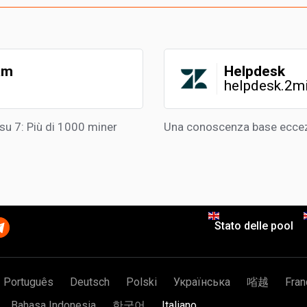
am
Helpdesk
helpdesk.2m
su 7: Più di 1000 miner
Una conoscenza base eccezi
Stato delle pool
Português
Deutsch
Polski
Українська
㗂越
Fran
Bahasa Indonesia
한국어
Italiano