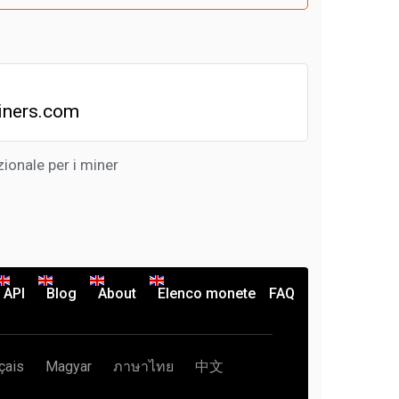
iners.com
onale per i miner
API
Blog
About
Elenco monete
FAQ
çais
Magyar
ภาษาไทย
中文