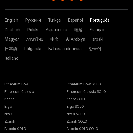
Worker: YOUR_ADDRESS.ASIC_ID
caracteres. Use letras, números e símbolos em inglês "-" e "_".
Ethereum. Isso pode ser causado pelo crescente problema de
mais próximo de você. Em caso de dúvida, selecione
ASIC_ID é o nome do ASIC, conforme você deseja que seja
Você pode deixá-lo vazio.
arquivo DAG
YOUR_ADDRESS é o seu endereço de carteira da ZEC.
.
sempre o servidor da UE.
mostrado na página de estatísticas do mineiro. Máximo de 32
ASIC_ID é o nome do ASIC, conforme você deseja que seja
Cole o endereço da carteira no campo “Carteira”.
caracteres. Use letras, números e símbolos em inglês "-" e "_".
Password: x
mostrado na página de estatísticas do mineiro. Máximo de 32
Você pode deixá-lo vazio.
Clique no botão Aplicar.
English
Русский
Türkçe
Español
Português
caracteres. Use letras, números e símbolos em inglês "-" e "_".
A configuração agora é enviada para a plataforma de
Password: x
Você pode deixá-lo vazio.
mineração e o processo para minerar é iniciado de
Deutsch
Polski
Українська
㗂越
Français
Clique no Pool.
maneira automática.
Password: x
Está tudo pronto e sua plataforma de mineração está
Magyar
ภาษาไทย
中文
Al Arabiya
srpski
minerando no 2Miners pool.
日本語
bãlgarski
Bahasa Indonesia
한국어
Cole o endereço da sua carteira no campo Endereço e
Italiano
digite o nome dele no campo Nome abaixo. Pressione o
Escolha o software de mineração apropriado. O software
botão Criar.
de mineração recomendado pode ser encontrado na
Escolha o pool de mineração 2Miners. Quando o pop-up
página "
Como iniciar
". Pressione o botão Salvar.
aparecer, selecione o local do servidor mais próximo a
Vá para a guia Trabalhadores.
você. O local padrão para a Europa é a UE.
Selecione suas plataformas de mineração e pressione o
Ethereum PoW
Ethereum PoW SOLO
botão Mining.
Ethereum Classic
Ethereum Classic SOLO
Kaspa
Kaspa SOLO
Ergo
Ergo SOLO
Nexa
Nexa SOLO
Zcash
Zcash SOLO
Escolha sua carteira, moeda e mineração na lista
Bitcoin GOLD
Bitcoin GOLD SOLO
suspensa.