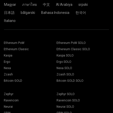
Password: x
Ріг майнить на 2Miners, ви усе налаштували.
Magyar
ภาษาไทย
中文
Al Arabiya
srpski
日本語
bãlgarski
Bahasa Indonesia
한국어
Italiano
Вставте адресу вашого гаманця у графу Address,
Оберіть програму для майнінгу. Рекомендовані
назвіть її будь-яким ім'ям у графі Name, натисніть кнопку
програми можна знайти у розділі "
Як почати?
". Натисніть
Create.
кнопку Save.
Оберіть пул 2Miners для майнінгу, у спливаючому вікні
Ethereum PoW
Ethereum PoW SOLO
Перейдіть на вкладку Workers.
виберіть найближчий до вас сервер, якщо ви
Оберіть свої ферми та натисніть кнопку Mining.
Ethereum Classic
Ethereum Classic SOLO
знаходитесь в Україні - вибирайте EU.
Kaspa
Kaspa SOLO
Ergo
Ergo SOLO
Nexa
Nexa SOLO
Zcash
Zcash SOLO
Оберіть у новому меню назву вашого гаманця, монету та
Bitcoin GOLD
Bitcoin GOLD SOLO
програму для майнінгу: Wallet, Coin і Miner.
Zephyr
Zephyr SOLO
Ravencoin
Ravencoin SOLO
Neurai
Neurai SOLO
Натисніть кнопку Apply to all, щоб застосувати