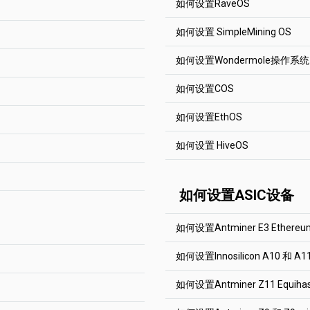
RIG_ID
是您希望在矿机统计
(AUTO) --ssl 0 --user (WA
如何设置RaveOS
奖励是3.125 BTC，在
line --extra
出现。
文字母、数字和符号"-"和"
网络中-2500 RVN等。
现，他将获得90%的奖励，这
YOUR_ADDRESS
是你的钱
 块列表中的标签。
。
如何设置 SimpleMining OS
Aeternity
你仍然可以在合理的时间内
RIG_ID
是您希望在矿机统计
RaveOS是一款很受欢迎的
子的最后N股中发送了多少
为每个你想要挖矿的硬币运
，没有人）。租用哈希力
文字母、数字和符号"-"和"
miner.exe --algo aeternity 
客里找到完整的
RaveOS
安
，300 000最后的股份被考
如何设置Wondermole操作系统
提出了SOLO池。它的工作原
YOUR_ADDRESS.RIG_ID
那么你就会得到0的奖励。不
简单挖矿 是一个非常流行
定的地址，你会得到所有可
最后N股中发送的股份百分
请从下方了解对于以太坊矿
水池跳动。
Grin
可以很容易地设置任何其他的矿池
如何设置COS
任何其它矿池。请前往相关
址。
Wondermole是一个易
miner.exe --algo grin29 --s
决定你的哈希特率。这个值
地址。如果不确定需要使用哪
（或租赁）硬件，但没有其他
），N股的总数才会出现。
2Miners池和离你最近的位
YOUR_ADDRESS.RIG_ID
如何设置EthOS
你就能得到币，如果你没有
前往
RaveOS
YOUR_ADDRESS
是你的钱
将完全得到你的奖励（因为
COS是一款专为挖矿而创建的L
，"赢家通吃"。
机发送到池中以证明他们的工
Beam
，过滤掉低难度的股份，只
RIG_ID
是您希望在矿机统计
么都没有得到。
在左侧的菜单中点击“
如何设置 HiveOS
矿机找到了很多区块。我们
文字母、数字和符号"-"和"
请从下方了解对于以太坊矿
miner.exe --algo beamhash 
EthOS是非常流行的挖矿
只是想减少他们的互联网流
。
查看这篇文章
。
任何其它矿池。请前往相关
user YOUR_ADDRESS.RIG_ID
Ethereum PhoenixMiner
容易地设置任何其他的矿池
址。
ran minimum pembayaran,
使用哪个矿机，请到矿池的 "
HiveOS是一个流行的Li
-rvram -1 -coin eth -pool
所有已知的矿机租赁服务。
ngubah pembayaran
特殊的 "Proxy
如何设置ASIC设备
安装 COS。
利润。 请注意，这只是一个
置。你也可以通过下面的说明
-proto 4
Dagger Hashimoto Ethmin
perinci
(Bahasa Inggris).
前往farm标签。点击
另一方面，这个区块可能是
和
Nicehash.com
..
池子。根据步骤1创建一个
Beam Gminer
从1.3.2版本的EthOS开始，请
如何在2Miners以太坊矿池中
使用Nicehash，请查看每
如何设置Antminer E3 Ether
 "页面的底部。
前往
HiveOS
"stratumproxy enabled "改
--algo beamhash --server b
去Flight Sheets标签
YOUR_ADDRESS.RIG_ID --p
globalminer ethminer
如何设置Innosilicon A10 和 A1
maxgputemp 85
点击“添加钱包”按钮
这是Callisto矿池的基本设
Grin Gminer
stratumproxy enabled
如何设置Antminer Z11 Equi
URL: stratum+tcp://clo.2m
--algo grin32 --server grin
proxywallet 0xed82b7359
这是Ethereum矿池的
YOUR_ADDRESS.RIG_ID
proxypool1 etc.2miners.co
Worker: YOUR_ADDRESS.A
（Ethash）矿池，只需改变