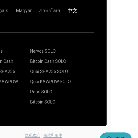
çais
Magyar
ภาษาไทย
中文
ddress 字段中输入他的名字Name 下面的字
池。当弹出时，选择离你最近的服务器位置。欧洲的默认
os
Nervos SOLO
。推荐的挖矿软件可以在“
如何入门
”页面找到。按下
in Cash
Bitcoin Cash SOLO
 SHA256
Quai SHA256 SOLO
 KAWPOW
Quai KAWPOW SOLO
挖矿”按钮。
Pearl SOLO
Bitcoin SOLO
隐私政策
条款和条件