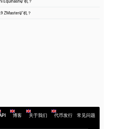
ni Equihash矿机？
m:1010
th.2miners.com/zh/help
。你可以很容易地设置任何其他Equihash矿池，只
hereum钱包地址。
 --farm-recheck 200
ort 地址。你可以在每个池的帮助部分找到这些设置。
页面中显示的ASIC的名称。最多 32 个字符。使用
 A9 ZMaster矿机？
oW --server btg.2miners.com --port 4040 --user
iners.com:2020
h/help
"_"。你可以留空。
在这个例子中，我们选择BEAM
ass x
。你可以很容易地设置任何其他Equihash矿池，只
。在此案例中，我们选择ETH。选择您要使用的挖
SIC_ID
添加钱包”按钮。
dd Wallet
ort 地址。你可以在每个池的帮助部分找到这些设置。
ETH。在“账户组”菜单中选择您的ETH钱包地址。
h/help
地址（默认选择EU）。
hereum钱包地址。
。你可以很容易地设置任何其他Equihash矿池，只
。在此案例中，我们选择以太坊。
iners.com:1010
ntminer已经停止挖矿Ethereum。这可能是由不
页面中显示的ASIC的名称。最多 32 个字符。使用
ort 地址。你可以在每个池的帮助部分找到这些设置。
的。
"_"。你可以留空。
h/help
SIC_ID
iners.com:1010
iners.com:1010
C钱包地址。
SIC_ID
页面中显示的ASIC的名称。最多 32 个字符。使用
SIC_ID
"_"。你可以留空。
C钱包地址。
C钱包地址。
页面中显示的ASIC的名称。最多 32 个字符。使用
页面中显示的ASIC的名称。最多 32 个字符。使用
"_"。你可以留空。
"_"。你可以留空。
池并选择离您最近的地点。如您不确定，请始终选择EU
机，挖矿过程将自动开启。
API
博客
关于我们
代币发行
常见问题
便可在2Miners的矿池中挖矿。
的钱包地址。