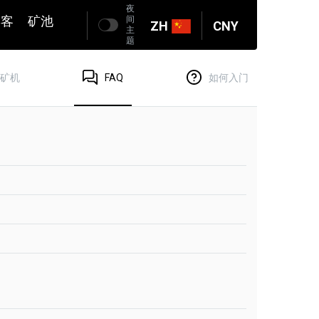
夜
博客
矿池
间
ZH
CNY
主
题
矿机
FAQ
如何入门
？
链的官方钱包。它可能会占用你电脑上的大量磁盘
挖矿。不管他们怎么说。2Miners与交易所钱包地
成的钱包地址。2Miners在这方面的工作很好。
如何开始"->通常它有一个链接到支持这个币的官方
人会收到你的硬币。
地址转移到另一个地址，如果它们还没有从池中发
，如果硬币已经发送。