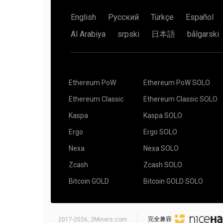
"wallet_address": "YOUR_ADDRESS",
显然，你的朋友得到6个骰子的机会要多得多（6
"rig_id": "RIG_ID",
其中详细描述了什么是
机率
。
English
Русский
Türkçe
Español
赢。假设一个区块的奖励是70美元。你可以和你
"pool_password": "x",
挖矿5（些）小时。没有收到任何奖励。
个区块，并以公平的方式分配收益--你得到10美元
"use_nicehash": false,
Al Arabiya
srpski
日本語
bãlgarski
"use_tls": true,
或者你也可以自己寻找区块，然后你自己可以得到
"tls_fingerprint": "",
完美的世界里，这比你和朋友合作要多花7倍的时
"pool_weight": 1
}
阅读全文
Solo Mining Pools – How to Catch Your 
],
Ethereum PoW
Ethereum PoW SOLO
"currency": "monero"
}
Ethereum Classic
Ethereum Classic SOLO
如果你不知道什么是SSL连接和如何设置，请使用
Kaspa
Kaspa SOLO
Telegram监控机器人也可以使用。
Pool2MinersBo
Ergo
Ergo SOLO
Nexa
Nexa SOLO
有iOS和Android的第三方应用，可以监控在2Min
Zcash
Zcash SOLO
CoinDash
Ethereum Mining Monitor
Bitcoin GOLD
Bitcoin GOLD SOLO
Foreman.mn
Minerstat
完全兼容
2017-2026,
2Miners.com
Rig online