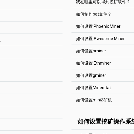
我在哪里可以得到挖矿软件？
何工作的，就去Solo吧。
请始终注意您输入的钱包地
。以BTC和NANO支付报酬
- PPLNS。这个系统是用来防
ish)
N股的池，并根据该值进行支
如何制作bat文件？
每个币都有一个帮助部分 "
进行确认。这意味着在这个
软件设置中添加收取报酬的
如何设置 Phoenix Miner
bat文件是需要提供您的钱
少区块。例如对于比特币黄金
PPLNS
和
SOLO
）中运行。
软件都有不同的bat文件结
如何设置 Awesome Miner
块。
=20小时，这样余额就会从未
空的。首先请检查您挖矿的
这是Ethereum矿池的基本
太坊挖矿的报酬
】。
间。我们使用PPLNS奖励
我们在 "如何开始 "的帮助
->请等待一段时间。你的钱
Hashimoto泳池 host:port 
不是您发现的）。
如何设置bminer
数量的交易确认。特别是当
通常，你需要做的就是->下
Awesome Miner 是
块和孤块。
setx GPU_FORCE_64BIT_P
当它被发现时，他们根据他们
机ID替换到我们的bat文件
ai, Nexa, Clore, Zcash - 最
密货币挖矿。设置非常简单
如何设置 Ethminer
setx GPU_MAX_HEAP_SIZE
ID通常是可以点击的。
激励矿机在挖矿区块时加入
setx GPU_USE_SYNC_OBJ
Equihash 144.5
们一起寻找区块。
当它被发现
下载
Awesome Mine
加主链上的工作量来提高链
块需要花费很多时间。有的
setx GPU_MAX_ALLOC_PE
后20 000股
统是用来防止 "跳池 "的。池
如何设置gminer
去
2Miners page
中添加
被浪费在陈旧的块上）。
这是基本的设置 Bitcoin G
者选择难度较低的币。
setx GPU_SINGLE_ALLOC_
根据这个值进行支付。例如
这是Ethereum矿池的基本
输入硬币的具体钱包
144.5 换了个池子host:port
" 块列表中的标签。
Hashimoto泳池 host:port 
如何设置Minerstat
bminer -uri zhash://YOUR
PhoenixMiner.exe -coin eth
Equihash 144.5
只有1个GPU。在这种情况
ethminer.exe --farm-rechec
YOUR_ADDRESS.RIG_ID -pr
YOUR_ADDRESS
是你的钱
百分比也可能为零（您从最
如何设置miniZ矿机
stratum1+tcp://YOUR_ADD
这是基本的设置 Bitcoin 
pause
RIG_ID
是您希望在矿机统计
收到任何奖励的区块。然而，如
矿.
Minerstat是专业的挖矿
144.5 换了个池子host:por
YOUR_ADDRESS
是你的钱
文字母、数字和符号"-"和"
。
使用这个链接注册
，mine
YOUR_ADDRESS
是你的钱
RIG_ID
是您希望在矿机统计
miner.exe --algo 144_5 --p
中，所以你需要做的就是将
些众多解决方案中的一个看
RIG_ID
这是基本的设置，用于 Bitc
是您希望在矿机统计
文字母、数字和符号"-"和"
如何设置挖矿操作系
4040 --user YOUR_ADDRESS
中的标签选择矿池和新添加
区块的奖励。这个奖励会根
文字母、数字和符号"-"和"
Equihash 144.5泳池 地址
钱包。
YOUR_ADDRESS
是你的钱
新的区块，这些区块被添加
ETH (gminer): --pass x --a
P地址。IP地址的末尾数字必
miniZ.exe --url YOUR_ADDR
一个池比我们的池快一小段