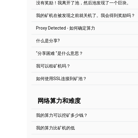
到区块链的末端。
须与网站的提示符相对应。
没有奖励！我离开了池，然后池发现了一个巨块。
发现答案的矿池会得到奖励。例如，在比特币区块链中，
时间（几毫秒）找到相同的块解决方案时，它就会
在“付款额”字段标明所期望的起付线。
Ethereum PoW网络中--2 ETHW，在Ravencoin
如果矿池有1MS/s，某个矿机以9MS/s的速度出
点击“保存”。
孤块根本没有任何奖励。这些区块用特殊的"拒绝"
很公平。不管矿池在此之前是否有几天都没有矿块
我的矿机在被发现之前就关机了。我会得到奖励吗？
然而，对于一些加密货币来说，即使你独自挖矿，
我们用的是PPLNS 奖励系统。池子会检查你从池
找到区块解决方案。在你的本地设施中，总是很难
没有人能够预测区块什么时候被发现（矿机，池主
股，并根据该值进行支付。对于EthereumPoW来说
Proxy Detected - 如何确定算力
行完整的节点。因此，2Miners为我们的每个硬币
量，不可能 "准时 "找到区块。
虑在内（
阅读更多
）。如果你的股份比例是0%，
理与标准池相同：你用你的挖矿软件连接到一个指
我们使用
PPLNS
奖励系统。我们的矿池会计算你在
别担心PPLNS 我们的水池中使用的系统可以防止
幸的是...
用的2Miners功能：统计，机器人等。
比。区块奖励在矿机之间按比例分享这个百分比。
什么是分享?
矿池根据你的挖矿设备（工人）发送的股份数量来
SOLO挖矿是一种加密货币挖矿，同时使用自己的
根据池子的算力，它需要一些时间（通常是几分钟
可能与报告的哈希特不同（在挖矿软件中）。
"分享困难 "是什么意思？
矿机的帮助。如果你找到了一个区块的解决方案--
因此，如果你的矿机在发现区块前几秒钟关闭--你
找到--你什么都得不到。就像ABBA的歌里说的那样
分享到 是区块可能的有效散列。共享是由您的矿
我们注意到，一些矿机使用一个特殊的代理服务器
它被打开了）。如果它关闭15分钟前的块 - 你什
作。检查
本文
.
我可以租矿机吗？
提交能解决区块的股份。这将显示为低哈希特率的
阅读更多（英语）
。
不知道矿机到底为什么使用代理服务器：也许他们
2矿机池给每个矿机提交的股票都有一个静态难度
量。
如何使用SSL连接到矿池？
Jika anda mengalami kesulitan dalam pengatu
2Miners本身并不提供挖矿矿机服务，但它支持
silahkan baca petunjuk kami
Bagaimana cara me
如果我们发现矿机使用代理服务器，我们就会添加一个
矿工的份额率显示在统计页面以及矿工的估计每日
minimum di Pool Ethereum 2Miners: Panduan ter
Detected" 在他的统计页面上的标签。
近似值。 池块可能包括一些交易并且成本更高。
2Miners是官方支持的池的
Miningrigrentals.com
安全套接字层(SSL)连接可在2Miners池中使用。
Uncle或Orphan
。
如您在设置付款额时遇到困难，请阅读我们的文章
网络算力和难度
对于大多数硬币，我们有Nicehash专用端口。如果您
为了找到 SSL 端口进入你挖矿的币种的 "如何开始
修改起付线：详细指南
（英文版）
个币的帮助部分 "如何开始"。
例如 Ethereum (ETH):
我的算力可以挖矿多少钱？
https://eth.2miners.com/zh/help
请注意，挖矿软件的设置可能会有所不同。
我的算力比矿机的低
有许多方法可以估计你的潜在奖励。
PhoenixMiner (所有Ethash币)