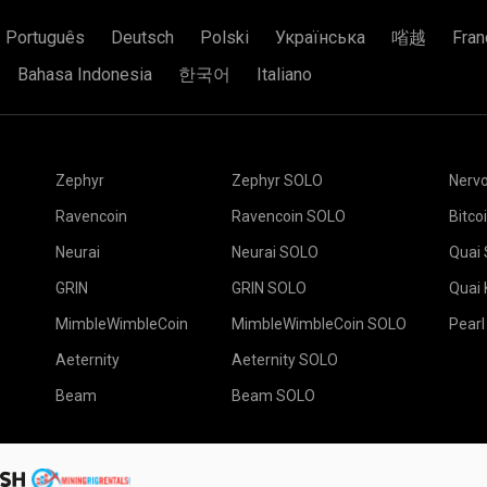
倍），但这并不意味着你不能
Português
Deutsch
Polski
Українська
㗂越
Fran
的朋友联合起来，一起找到这
，他的部分是60美元。
Bahasa Indonesia
한국어
Italiano
找到区块的全部70美元。在
将您的钱包地址粘贴在A
间，但我们的世界并不理想。
段。按 Create 按钮
Luck
(In English)
选择2Miners矿
位置是 EU
Zephyr
Zephyr SOLO
Nerv
选择恰当的挖矿软件
Ravencoin
Ravencoin SOLO
Bitco
标准设置。
保存按钮。
Neurai
Neurai SOLO
Quai
前往“矿机”标签。
t
GRIN
GRIN SOLO
Quai
选择您的矿机并按下“
MimbleWimbleCoin
MimbleWimbleCoin SOLO
Pearl
ers上工作的矿机。
Aeternity
Aeternity SOLO
Beam
Beam SOLO