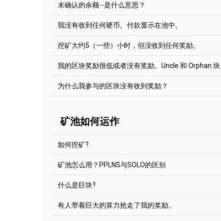
美元。
未确认的余额--是什么意思？
如果你有足够的Hashpower，并且知道Solo是如
以ETH支付报酬会在您达到报酬门槛后两小时内发出
2Miners池使用公平的奖励系统 "每最后N股支付" 
How the Mining Pool Works: PPLNS vs. SOLO
(Engl
可在每天12:00 UTC支付一次。
止 "池跳"。池检查你已经发送了多少股，从最后
我没有收到任何硬币。付款显示在池中。
付。不同的池的N值是不同的。
池子发现的每一个区块都需要在池子获得奖励之前
使用自动兑换不需要任何特殊设置。您只需在挖矿
区块之后应该通过一定数量的区块。
挖矿大约5（一些）小时，但没收到任何奖励。
加密货币钱包地址（ETH，BTC或NANO）。
Ergo, EthereumPoW - 最后300 000股
通常情况下，你只需要等待一段时间。
请查看矿池的 "区块 "部分，查看特定币种需要多
截至目前，自动兑换只能在2Miners的以太坊池（
Ravencoin, Kaspa, Bitcoin Cash - 最后200 000股
我的区块奖励很低或者没有奖励。Uncle 和 Orphan 
来说，需要100个区块。平均每个区块需要10分钟
有时你看到资金池已经进行了支付，但你的钱包是
请阅读我们的帖子【
Zephyr - 最后100 000股
如何在不付费的情况下获得以
确认转为未支付。
只要找到区块，你就会得到你的奖励。请多等一点时
币的区块链。你在区块链上看到付款了吗？如果是
系统。您应该在区块被发现的时候挖矿（即使区块
为什么我参与的区块没有收到奖励？
包软件需要几分钟（甚至几个小时）才能得到所需
Grin - 最后60 000股
你挖矿到交易所钱包的时候。
Ethereum
PoW
网络，以及其他Ethash币，有叔
PPLNS是一个集体矿池。矿机们一起寻找区块。
Ethereum Classic, Beam, Neoxa, Nervos CKB, Neur
的哈希勒特率来分配区块奖励。
每个币都有不同的区块链探索器。但是，支付的Tx 
叔块是一个不在最长链上的区块。Ethereum
PoW
后50 000股
我们使用 PPLNS 2Miners上的奖励系统。矿机
一个叔块的列表，以降低中心化动机，增加通过增
矿池如何运作
可能发生的情况是，在高难度的币上，找到一个区
Bitcoin Gold, Aeternity, MimbleWimbleCoin - 最
时，他们根据他们的算力来分配区块奖励
。这个系
的安全性（所以没有工作，或者至少更少的工作，
时候需要几个小时甚至几天的时间! 请耐心等待或
子会检查你从池子的最后N股中发出了多少股，并
Cortex - 最后12 000股
叔块的奖励明显低于普通块。叔块用一个特殊的 "叔
Ethereum PoW的N值是300 000股。
阅读更多
池子的
机率
超过500%。一切正常吗？
如何挖矿?
区块确认需要每个币的时间不同。
这可能发生在你的算力太低的情况下，例如，如果你
下，即使您在找到区块时向池中发送了股份，您的
矿池怎么用？PPLNS与SOLO的区别
后的300 000个股份中得到了0个）。你将不会
请转到 帮忙 部分。即使你没有挖矿机，也有可能挖
果你继续挖矿，你每天的平均奖励应该达到计算值
什么是巨块?
例如 EthereumPoW (ETHW):
对于大多数代币而言，起付线均可以修改。
矿池从所有连接的矿机那里获得解决方案，如果这
https://ethw.2miners.com/zh/help
起来是一个合适的解决方案，矿池就会获得所创建
有人带着巨大的算力抢走了我的奖励。
前往“账户设置”标签。
据矿机所付出的努力按比例分享，并转发给他们的
交易数据被记录在区块中。新的交易被矿机处理成
在“矿机IP地址”字段标明网站所提示的矿机I
孤块是一个被拒绝的区块。最常见的情况是，当另