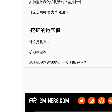
如何监控我的矿机活动？监控软件
池矿和独石矿的最佳计算器是
https://2cryptocalc
在主机名前加上ssl://，作为 SSL 池子
从你开始挖矿开始，你的算力就会逐渐增加。请等
PhoenixMiner.exe -coin eth -pool ssl://eth.2mine
你也可以使用其他盈利计算器。
（工人）发送的股份数量来决定你的算力。这个值
什么是网络 算力 和难度？
YOUR_ADDRESS.RIG_ID
https://whattomine.com/
挖矿软件中）有一点不同。
你可以随时在资金池网站上输入资金池页面右上角
Gminer (AE, GRIN, BTG, BTCZ, ZEL)
动情况。
然而，还有另一种策略。你可以去你选择的矿池的 "
相似的矿机的算力。通过他的统计数据来了解你在1小时
增加--ssl 1参数，例如
你可以看看这篇文章
"挖掘难度和网络算力解释"
挖矿的运气值
月内能挖多少矿。如果你选择的矿机在你寻找的时
miner.exe --algo aeternity --server ae.2miners.co
有效。
YOUR_ADDRESS.RIG_ID --ssl 1
什么是机率？
T-Rex (RVN, XZC)
在主机名前添加stratum+ssl://，以实现SSL 池子
矿池幸运率
t-rex.exe -a kawpow -o stratum+ssl://rvn.2miner
挖矿的性质是概率论的：如果你发现一个块比你的
YOUR_ADDRESS.RIG_ID -p x
要更长的时间，你是幸运的，你是不幸运的。在一
池子机率超过500%。一切都很好吗？
kawpowminer (RVN)
块上100％的
机率
值。小于100％，然后100％意
该矿池还提供官方移动应用：
让我们想象一下，你正在掷骰子，你需要得到6个
100％，则意味着池的
机率
不好。
在 App Store 下载
|
在 Google Play 下载
你掷了很多次，数字6应该出现在16.67%的情况
在主机名前添加stratum+tls://，以实现 SSL 池子
有六个面），对吗？在完美的世界里，如果你掷了
kawpowminer -U -P stratum+tls://YOUR_ADDRES
是的，一切都很好。一切都很好。不要担心。
16,67%的情况下，也就是每六次（因为骰子有六
XMR-Stak (Monero)
挖矿的本质是概率性的：如果你比你统计学上应该
在现实生活中，你可能会很幸运，如果你实验的话
说，你是幸运的，如果它需要更长的时间，你是不
使用 "use_tls"：true参数，例如
里，你会找到一个100%机率值的区块。小于100
挖矿中寻找解决方案的过程就相当于掷骰子，尽管
{
100%意味着池子不走运。
世界竞争，但重点不会改变。
"pool_list": [
2MINERS.COM
{
我们见过600%，800%甚至1500%的
机率
。这可能
比如说你有一块显卡，而你的朋友有
6-GPU的挖矿R
"pool_address": "xmr.2miners.com:12222",
子，而他有六个骰子。你每个骰子掷一次，尽量掷
我们强烈建议你阅读这篇文章
What is Mining and 