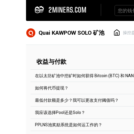
2MINERS.COM
Quai KAWPOW SOLO 矿池
操控
收益与付款
在以太坊矿池中挖矿时如何获得 Bitcoin (BTC) 和 NA
如何将代币提现？
如果您在2Miners矿池中开采以太坊，可以从三
酬：以太坊，比特币，或纳米币。要使用以太坊和
最低付款额是多少？我可以更改支付阈值吗？
0.005 ETH（约18美元），纳米币的则为 0.0005 
每两小时将自动处理付款事宜。想要获取付款，您
分代币而言，您均可以在“账户设置”标签中对其进
我应该选择Pool还是Solo？
NANO: 当挖矿者以NANO获得报酬时，
最低付款额显示在每个代币池的主页上。
BTC: 当挖矿者从我们的支付平台获得报
何为最低付款额？我可以修改起付线吗？
中的部分交易费用。我们将所有挖矿者的报
PPLNS池奖励系统是如何运工作的？
例如，以太坊经典矿池，最低付款额为0.1 ETC。
特定加密货币地址所积累的任何收益仅会支付给特
易费用在挖矿者之间平分。这就是为什么目前
默认选择Pool。
额。