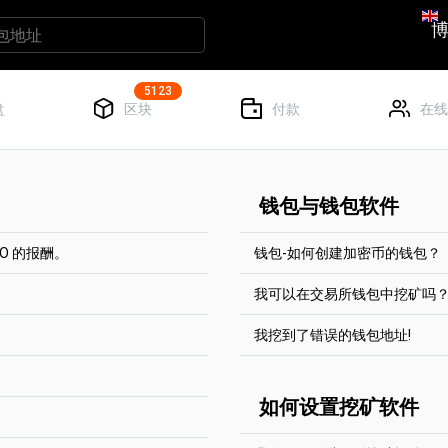
5123
盘
区块
付款
在线
钱包与钱包软件
NO 的报酬。
钱包-如何创建加密币的钱包？
我可以在交易所钱包中挖矿吗
种加密货币中选择一种收取报
每个币都有一个完整的区块
比特币支付的最低报酬是
空间。
我挖到了错误的钱包地址!
ETH（约1.8美元）。
需要达到起付线。对于大部
是的，你可以在交易所钱包中
你也可以使用加密交易所上生
行设置。
址工作良好。
他们根本不需要支付任何费用。
每个币都有一个帮助页面 "
酬时，他们只需支付比特币网络
很遗憾，我们无能为力。别
如何设置挖矿软件
钱包和/或加密交易所。
酬归入一个交易。然后，交
我们不能将任何硬币从一个
定地址。不可并入钱包余
每个挖矿者的费用低于0.5
送。此外，我们无法帮助您