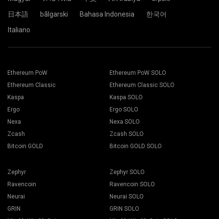
wydobywczej, a proces wydobycia rozpoczyna się
automatycznie.
日本語
bãlgarski
Bahasa Indonesia
한국어
Wszystko jest gotowe. Twoje urządzenie górnicze
wydobywa w kopalni 2Miners.
Italiano
Wybierz odpowiednie oprogramowanie górnicze. Zalecane
oprogramowanie górnicze znajdziesz na stronie "
Jak
Wklej adres swojego portfela w pole Address i wpisz jego
zacząć
". Kliknij na przycisk Zapisz.
nazwę w polu Name poniżej. Naciśnij przycisk Create.
Ethereum PoW
Ethereum PoW SOLO
Przejść do zakładki Pracownicy.
Wybierz kopalnię górniczą 2Miners. Gdy pojawi się
Wybierz swoje platformy wydobywcze i wciśnij przycisk
Ethereum Classic
Ethereum Classic SOLO
wyskakujące okienko, wybierz najbliższą lokalizację
Kopanie.
serwera. Domyślną lokalizacją dla Europy jest EU.
Kaspa
Kaspa SOLO
Ergo
Ergo SOLO
Nexa
Nexa SOLO
Zcash
Zcash SOLO
Bitcoin GOLD
Bitcoin GOLD SOLO
Wybierz swój portfel, monety i górnika z rozwijanej listy.
Zephyr
Zephyr SOLO
Ravencoin
Ravencoin SOLO
Neurai
Neurai SOLO
Naciśnij przycisk Zastosuj do wszystkich, aby rozpocząć
GRIN
GRIN SOLO
wydobycie.