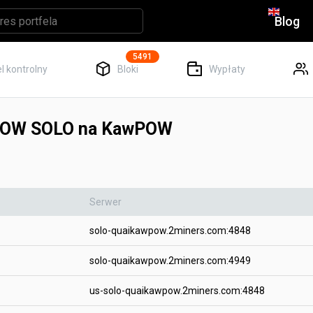
Blog
5491
l kontrolny
Bloki
Wypłaty
WPOW SOLO na KawPOW
Serwer
solo-quaikawpow.2miners.com:4848
solo-quaikawpow.2miners.com:4949
us-solo-quaikawpow.2miners.com:4848