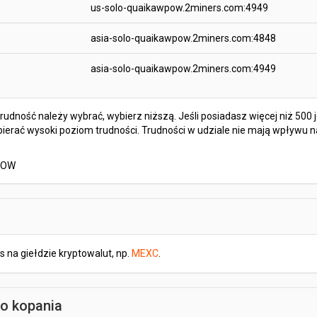
us-solo-quaikawpow.2miners.com:4949
asia-solo-quaikawpow.2miners.com:4848
asia-solo-quaikawpow.2miners.com:4949
 trudność należy wybrać, wybierz niższą. Jeśli posiadasz więcej niż 50
bierać wysoki poziom trudności. Trudności w udziale nie mają wpływu 
wPOW
 na giełdzie kryptowalut, np.
MEXC
.
do kopania