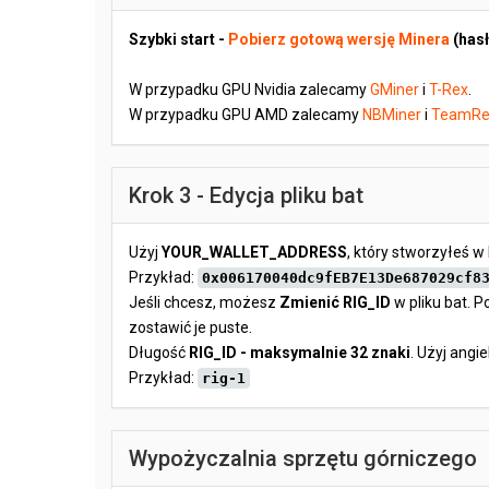
Szybki start -
Pobierz gotową wersję Minera
(hasł
W przypadku GPU Nvidia zalecamy
GMiner
i
T-Rex
.
W przypadku GPU AMD zalecamy
NBMiner
i
TeamRe
Krok 3 - Edycja pliku bat
Użyj
YOUR_WALLET_ADDRESS
, który stworzyłeś w 
Przykład:
0x006170040dc9fEB7E13De687029cf8
Jeśli chcesz, możesz
Zmienić RIG_ID
w pliku bat. 
zostawić je puste.
Długość
RIG_ID - maksymalnie 32 znaki
. Użyj angiel
Przykład:
rig-1
Wypożyczalnia sprzętu górniczego