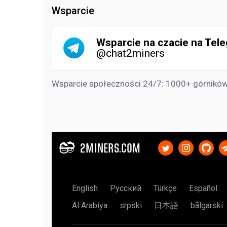
Wsparcie
Wsparcie na czacie na Tel
@chat2miners
Wsparcie społeczności 24/7: 1000+ górników
2MINERS.COM
English
Русский
Türkçe
Español
Al Arabiya
srpski
日本語
bãlgarski