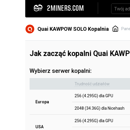
2MINERS.COM
Quai KAWPOW SOLO Kopalnia
Pane
Jak zacząć kopalni Quai KA
Wybierz serwer kopalni:
Trudność udziałów
256 (4.295G) dla GPU
Europa
2048 (34.36G) dla Nicehash
256 (4.295G) dla GPU
USA