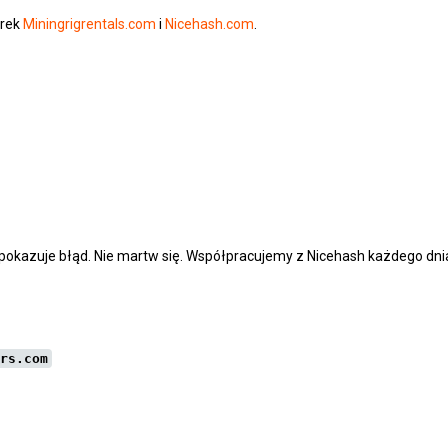
arek
Miningrigrentals.com
i
Nicehash.com
.
i pokazuje błąd. Nie martw się. Współpracujemy z Nicehash każdego dnia.
rs.com