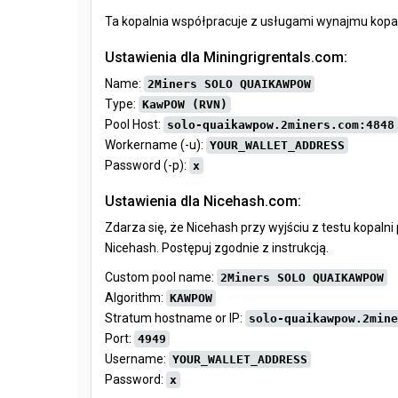
Ta kopalnia współpracuje z usługami wynajmu kop
Ustawienia dla Miningrigrentals.com:
Name:
2Miners SOLO QUAIKAWPOW
Type:
KawPOW (RVN)
Pool Host:
solo-quaikawpow.2miners.com:4848
Workername (-u):
YOUR_WALLET_ADDRESS
Password (-p):
x
Ustawienia dla Nicehash.com:
Zdarza się, że Nicehash przy wyjściu z testu kopaln
Nicehash. Postępuj zgodnie z instrukcją.
Custom pool name:
2Miners SOLO QUAIKAWPOW
Algorithm:
KAWPOW
Stratum hostname or IP:
solo-quaikawpow.2mine
Port:
4949
Username:
YOUR_WALLET_ADDRESS
Password:
x