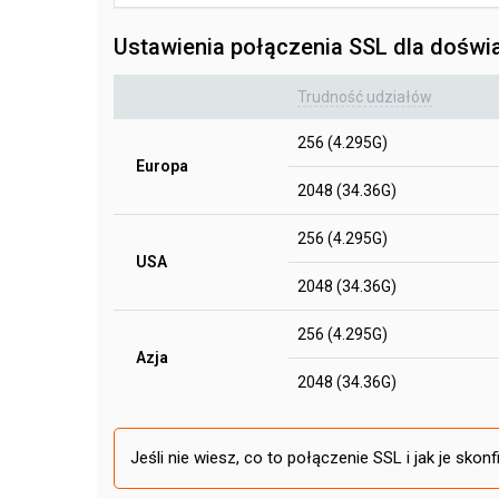
Ustawienia połączenia SSL dla dośw
Trudność udziałów
256 (4.295G)
Europa
2048 (34.36G)
256 (4.295G)
USA
2048 (34.36G)
256 (4.295G)
Azja
2048 (34.36G)
Jeśli nie wiesz, co to połączenie SSL i jak je skon