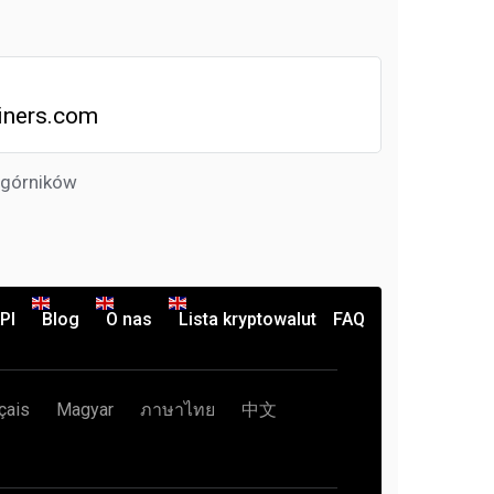
iners.com
 górników
PI
Blog
O nas
Lista kryptowalut
FAQ
çais
Magyar
ภาษาไทย
中文