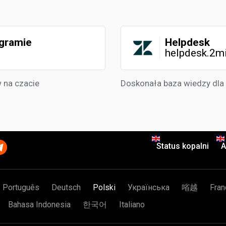
egramie
Helpdesk
helpdesk.2m
 na czacie
Doskonała baza wiedzy dla
Status kopalni
A
Português
Deutsch
Polski
Українська
㗂越
Fran
Bahasa Indonesia
한국어
Italiano