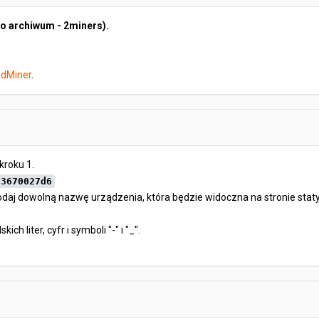
o archiwum - 2miners).
dMiner
.
kroku 1.
33670027d6
Podaj dowolną nazwę urządzenia, która będzie widoczna na stronie stat
skich liter, cyfr i symboli "-" i "_".