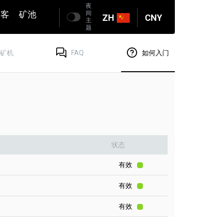
夜
博客
矿池
间
ZH
CNY
主
题
矿机
FAQ
如何入门
状态
有效
有效
有效