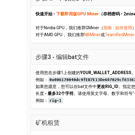
快速开始 -
下载即用版GPU Miner
（存档密码 - 2min
对于Nvidia GPU，我们推荐GMiner（
指南 - 如何使用
）
对于AMD GPU， 我们推荐
NBMiner
或
TeamRedMiner
步骤3 - 编辑bat文件
使用您在步骤1上创建的
YOUR_WALLET_ADDRESS
例如：
0x006170040dc9fEB7E13De687029cf8336
如果您愿意，您可以在bat文件中
更改RIG_ID
。指定您
长度
- 最多32个字符
。请使用英文字母、数字和符号"-"
例如：
rig-1
矿机租赁