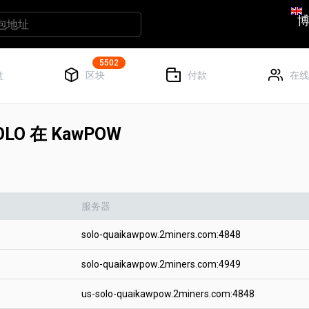
5502
盘
区块
付款
在线
LO 在 KawPOW
服务器
solo-quaikawpow.2miners.com:4848
solo-quaikawpow.2miners.com:4949
us-solo-quaikawpow.2miners.com:4848