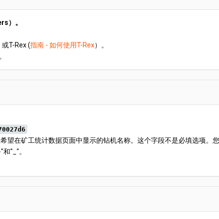
ers）。
或T-Rex (
指南 - 如何使用T-Rex
）。
。
。
70027d6
希望在矿工统计数据页面中显示的钻机名称。这个字段不是必填选项。您可以
和"_"。