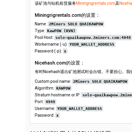
该矿池与钻机租赁服务
Miningrigrentals.com
及
Niceh
Miningrigrentals.com的设置：
Name:
2Miners SOLO QUAIKAWPOW
Type:
KawPOW (RVN)
Pool Host:
solo-quaikawpow.2miners.com:4848
Workername (-u):
YOUR_WALLET_ADDRESS
Password (-p):
x
Nicehash.com的设置：
有时Nicehash退出矿池测试时会出错。不要担心。我们每
Custom pool name:
2Miners SOLO QUAIKAWPOW
Algorithm:
KAWPOW
Stratum hostname or IP:
solo-quaikawpow.2mine
Port:
4949
Username:
YOUR_WALLET_ADDRESS
Password:
x