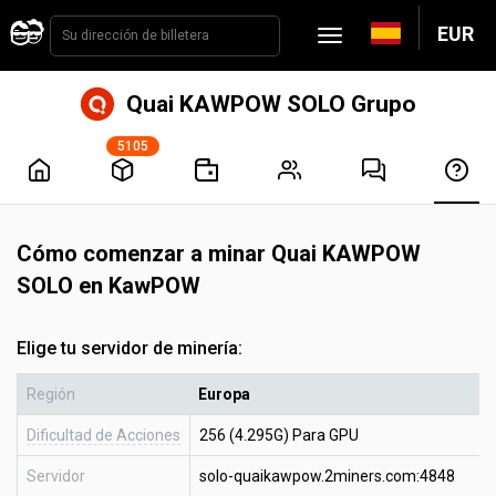
EUR
Quai KAWPOW SOLO Grupo
5105
Cómo comenzar a minar Quai KAWPOW
SOLO en KawPOW
Elige tu servidor de minería:
Región
Europa
Dificultad de Acciones
256 (4.295G) Para GPU
Servidor
solo-quaikawpow.2miners.com:4848