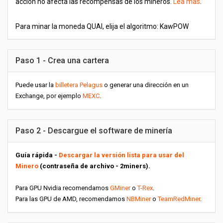
acción no afecta las recompensas de los mineros.
Lea mas
.
Para minar la moneda QUAI, elija el algoritmo: KawPOW
Paso 1 - Crea una cartera
Puede usar la
billetera Pelagus
o generar una dirección en un
Exchange, por ejemplo
MEXC
.
Paso 2 - Descargue el software de minería
Guía rápida -
Descargar la versión lista para usar del
Minero
(contraseña de archivo - 2miners).
Para GPU Nvidia recomendamos
GMiner
o
T-Rex
.
Para las GPU de AMD, recomendamos
NBMiner
o
TeamRedMiner
.