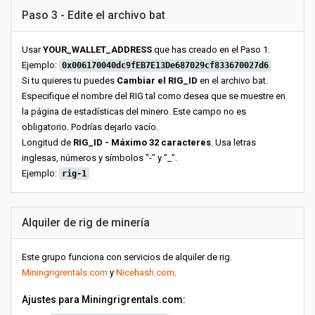
Paso 3 - Edite el archivo bat
Usar
YOUR_WALLET_ADDRESS
que has creado en el Paso 1.
Ejemplo:
0x006170040dc9fEB7E13De687029cf833670027d6
Si tu quieres tu puedes
Cambiar el RIG_ID
en el archivo bat.
Especifique el nombre del RIG tal como desea que se muestre en
la página de estadísticas del minero. Este campo no es
obligatorio. Podrías dejarlo vacío.
Longitud de
RIG_ID - Máximo 32 caracteres
. Usa letras
inglesas, números y símbolos "-" y "_".
Ejemplo:
rig-1
Alquiler de rig de minería
Este grupo funciona con servicios de alquiler de rig.
Miningrigrentals.com
y
Nicehash.com
.
Ajustes para Miningrigrentals.com: