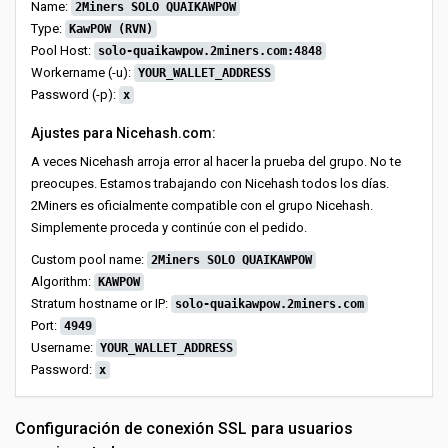
Name:
2Miners SOLO QUAIKAWPOW
Type:
KawPOW (RVN)
Pool Host:
solo-quaikawpow.2miners.com:4848
Workername (-u):
YOUR_WALLET_ADDRESS
Password (-p):
x
Ajustes para Nicehash.com:
A veces Nicehash arroja error al hacer la prueba del grupo. No te
preocupes. Estamos trabajando con Nicehash todos los días.
2Miners es oficialmente compatible con el grupo Nicehash.
Simplemente proceda y continúe con el pedido.
Custom pool name:
2Miners SOLO QUAIKAWPOW
Algorithm:
KAWPOW
Stratum hostname or IP:
solo-quaikawpow.2miners.com
Port:
4949
Username:
YOUR_WALLET_ADDRESS
Password:
x
Configuración de conexión SSL para usuarios