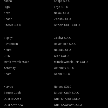
Kaspa
Kaspa SOLO
Ergo
Ergo SOLO
Nexa
Nexa SOLO
Zcash
Zcash SOLO
Bitcoin GOLD
Bitcoin GOLD SOLO
Zephyr
Zephyr SOLO
Ravencoin
Ravencoin SOLO
Neurai
Neurai SOLO
GRIN
GRIN SOLO
MimbleWimbleCoin
MimbleWimbleCoin SOLO
Aeternity
Aeternity SOLO
Beam
Beam SOLO
Nervos
Nervos SOLO
Bitcoin Cash
Bitcoin Cash SOLO
Quai SHA256
Quai SHA256 SOLO
Quai KAWPOW
Quai KAWPOW SOLO