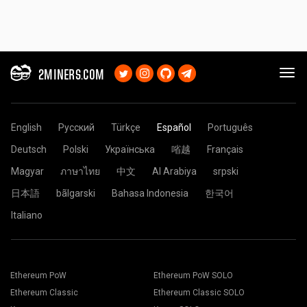
2MINERS.COM
English
Русский
Türkçe
Español
Português
Deutsch
Polski
Українська
㗂越
Français
Magyar
ภาษาไทย
中文
Al Arabiya
srpski
日本語
bãlgarski
Bahasa Indonesia
한국어
Italiano
Ethereum PoW
Ethereum PoW SOLO
Ethereum Classic
Ethereum Classic SOLO